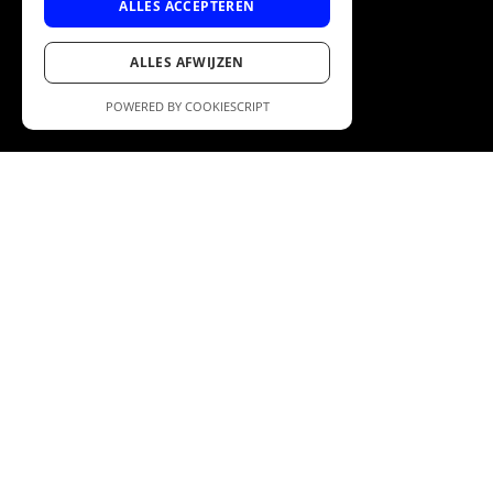
ALLES ACCEPTEREN
ALLES AFWIJZEN
POWERED BY COOKIESCRIPT
This is how
companies
maximize the
benefits of AI
It starts with discovering